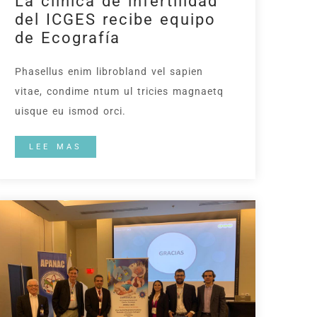
La clínica de infertilidad
del ICGES recibe equipo
de Ecografía
Phasellus enim librobland vel sapien
vitae, condime ntum ul tricies magnaetq
uisque eu ismod orci.
LEE MAS