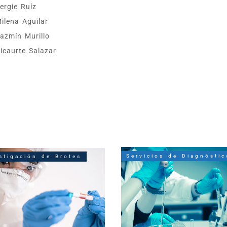
ergie Ruíz
ilena Aguilar
azmín Murillo
icaurte Salazar
Servicios de Diagnóstic
stigación de Brotes