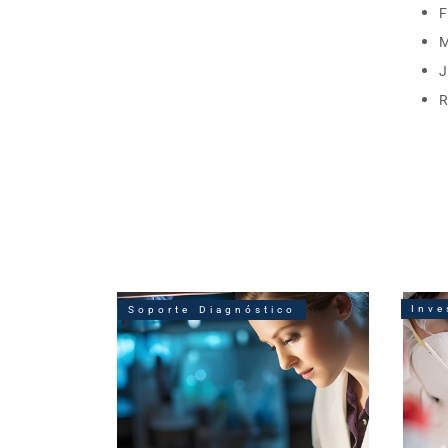
F
M
J
R
Inve
Soporte Diagnóstico