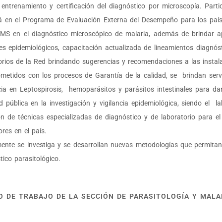
 entrenamiento y certificación del diagnóstico por microscopía. Part
en el Programa de Evaluación Externa del Desempeño para los paíse
S en el diagnóstico microscópico de malaria, además de brindar ap
es epidemiológicos, capacitación actualizada de lineamientos diagnósti
orios de la Red brindando sugerencias y recomendaciones a las instal
etidos con los procesos de Garantía de la calidad, se brindan servi
cia en Leptospirosis, hemoparásitos y parásitos intestinales para d
d pública en la investigación y vigilancia epidemiológica, siendo el la
ón de técnicas especializadas de diagnóstico y de laboratorio para e
ores en el país.
ente se investiga y se desarrollan nuevas metodologías que permitan
tico parasitológico.
O DE TRABAJO DE LA SECCIÓN DE PARASITOLOGÍA Y MALA