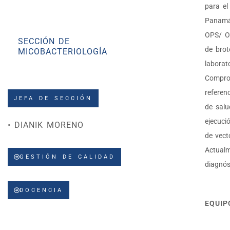
para el
PARASITOLOGÍA Y
MALARIA
Panamá 
OPS/ OM
SECCIÓN DE
de brot
MICOBACTERIOLOGÍA
laborat
Comprom
referen
JEFA DE SECCIÓN
de salu
ejecuci
• DIANIK MORENO
de vect
Actualm
GESTIÓN DE CALIDAD
diagnós
DOCENCIA
EQUIP